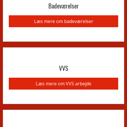
Badeværelser​
Læs mere om badeværelser
​VVS
Læs mere om VVS arbejde